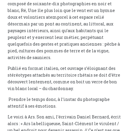
composé de soixante-dix photographies en noir et
blanc, Ré, Une île plus loin que le vent est un hymne
doux et volontiers atemporel à cet espace relié
désormais par un pont au continent, au littoral, aux
paysages intérieurs, ainsi qu’aux habitants qui le
peuplent et y exercent leur métier, perpétuant
quelquefois des gestes et pratiques anciennes : pêche à
pied, cultures des pommes de terre et de la vigne,
activités de sauniers.
Publié en format italien, cet ouvrage s’éloignant des
stéréotypes attachés au territoire rhétais se doit d’être
découvert lentement, comme on boit un verre de bon
vin blanc local – du chardonnay.
Prendre le temps donc, à l’instar du photographe
attentif à ses émotions.
Le voici à Ars. Son ami, l’écrivain Daniel Bernard, écrit
alors : « Ars la belliqueuse, Saint-Clément le virulent /
un bel endroit pour devenir assassin. // Ce n’est pas que